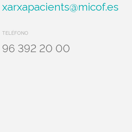
xarxapacients@micof.es
TELÉFONO
96 392 20 00