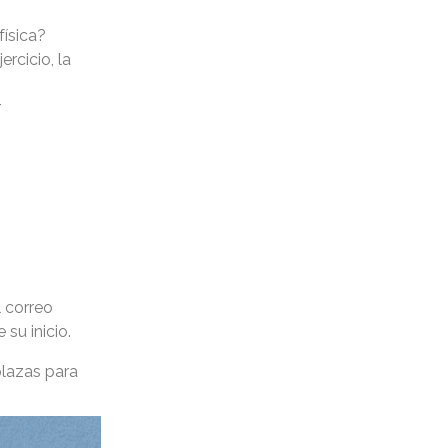
física?
rcicio, la
r
l correo
su inicio.
lazas para