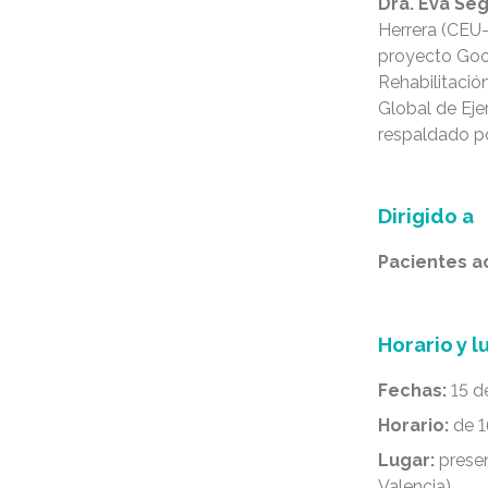
Dra. Eva Seg
Herrera (CEU-
proyecto Goo
Rehabilitació
Global de Eje
respaldado po
Dirigido a
Pacientes a
Horario y l
Fechas:
15 d
Hora
rio:
de 1
Lugar:
presen
Valencia).