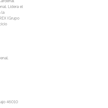
Cardenal
al. Lidera el
 la
GREX (Grupo
icio
enal.
bajo 46010