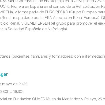
ura-Ortí.
Catedrática de Fisioterapia en la Universidad CEU 
UCH). Pionera en España en el campo de la Rehabilitación Ren
dRENal y forma parte de EURORECKD (Grupo Europeo para
n Renal, respaldado por la ERA Asociación Renal Europea), 
rcicio Renal) y GEMEFERSEN (el grupo para promover el ejerc
r la Sociedad Española de Nefrología).
ctivos
(pacientes, familiares y formadores) con enfermedad r
ugar
e mayo de 2025.
6:30h a 18:30h.
cial en Fundación QUAES (Avenida Menéndez y Pelayo, 25 