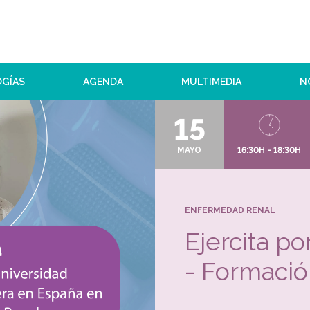
OGÍAS
AGENDA
MULTIMEDIA
N
15
MAYO
16:30H - 18:30H
ENFERMEDAD RENAL
Ejercita po
- Formaci