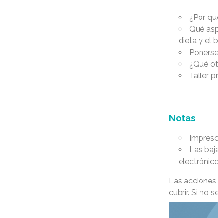
¿Por qu
Qué asp
dieta y el 
Ponerse
¿Qué ot
Taller p
Notas
Impresci
Las baj
electrónic
Las acciones
cubrir. Si no 