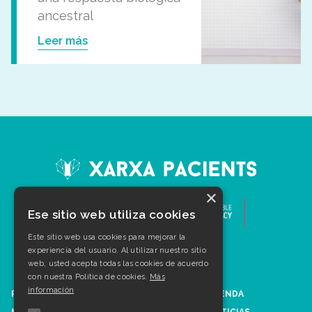
ancestral
Leer más
×
Ese sitio web utiliza cookies
Este sitio web usa cookies para mejorar la
experiencia del usuario. Al utilizar nuestro sitio
web, usted acepta todas las cookies de acuerdo
con nuestra Política de cookies.
Más
información
PATOLOGÍAS
AGENDA
MULTIMEDIA
NOTICIAS