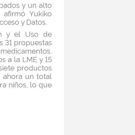
bados y un alto
 afirmó Yukiko
cceso y Datos.
n y el Uso de
as 31 propuestas
 medicamentos.
s a la LME y 15
siete productos
n ahora un total
a niños, lo que