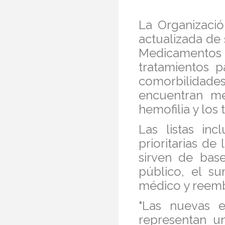
La Organizació
actualizada de
Medicamentos
tratamientos p
comorbilidades
encuentran med
hemofilia y los
Las listas in
prioritarias d
sirven de bas
público, el s
médico y reem
"Las nuevas e
representan un