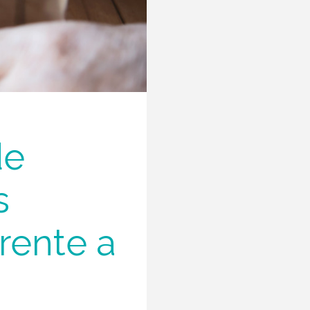
de
s
rente a