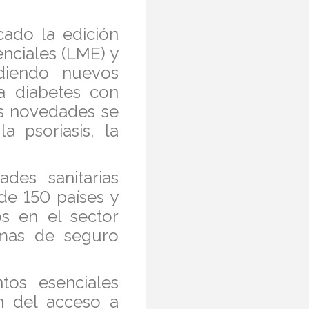
cado la edición
nciales (LME) y
diendo nuevos
la diabetes con
as novedades se
a psoriasis, la
des sanitarias
de 150 países y
s en el sector
emas de seguro
tos esenciales
ón del acceso a